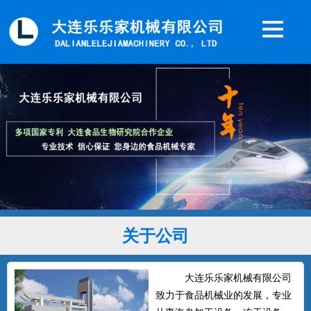
关于公司
大连乐乐家机械有限公司
致力于食品机械业的发展，专业