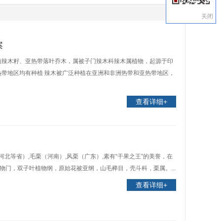
关闭
案
南辣木籽、亚热带落叶乔木，属被子门辣木科辣木属植物，起源于印
带地区均有种植 辣木被广泛种植在亚洲和非洲热带和亚热带地区，
查看详细+
河北等省）,毛栗（河南）,风栗（广东）,素有“干果之王”的美誉，在
物门，双子叶植物纲，原始花被亚纲，山毛榉目，壳斗科，栗属。...
查看详细+