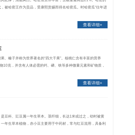
肉肥厚，清脆爽口。哈密瓜营养丰富，含糖量最高达21%。哈密的
，被哈密王作为贡品，受康熙赏赐而得名哈密瓜。时哈密瓜“往年进
查看详细+
案
果、榛子并称为世界著名的“四大干果”。核桃仁含有丰富的营养
合物10克，并含有人体必需的钙、磷、铁等多种微量元素和矿物质，
查看详细+
，是豆科、豇豆属一年生草本。茎纤细，长达1米或过之，幼时被黄
。一年生草本植物，赤小豆主要用于中药材，常与红豆混用，具备利