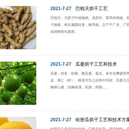
1
2021-7-27
巴戟天烘干工艺
巴戟天，为双子叶植物纲、龙胆目、茜草科植物，长3
干燥根，根呈扁圆柱形，略弯曲。主产于广东、广西
或倒卵状长圆形...
2021-7-27
瓜蒌烘干工艺和技术
瓜蒌，别名：栝楼、糖瓜蒌、蒌瓜。多年生攀缘型
皮、果仁（籽）、根茎均为上好的中药材。瓜蒌主
胸痹心痛，结胸痞满，乳痈，肺痈，...
2021-7-27
哈密瓜烘干工艺和技术方