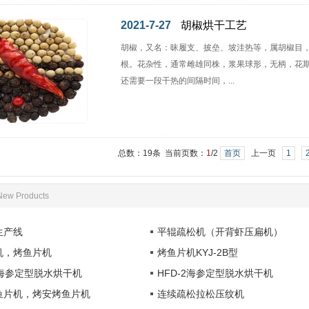
2021-7-27
胡椒烘干工艺
胡椒，又名：昧履支、披垒、坡洼热等，属胡椒目
根。花杂性，通常雌雄同株，浆果球形，无柄，花期6
还需要一段干热的间隔时间，...
总数：19条 当前页数：
1
/2
首页
上一页
1
New Products
生产线
平辊疏松机（开背虾压扁机）
机，烤鱼片机
烤鱼片机KYJ-2B型
20海参定型脱水烘干机
HFD-2海参定型脱水烘干机
鱼片机，烤安烤鱼片机
连续疏松拉松压纹机