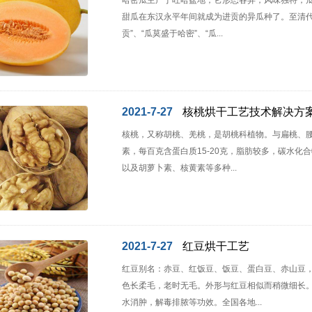
哈密瓜主产于吐哈盆地，它形态各异，风味独特，瓜
甜瓜在东汉永平年间就成为进贡的异瓜种了。至清代
贡”、“瓜莫盛于哈密”、“瓜...
2021-7-27
核桃烘干工艺技术解决方
核桃，又称胡桃、羌桃，是胡桃科植物。与扁桃、腰
素，每百克含蛋白质15-20克，脂肪较多，碳水化
以及胡萝卜素、核黄素等多种...
2021-7-27
红豆烘干工艺
红豆别名：赤豆、红饭豆、饭豆、蛋白豆、赤山豆
色长柔毛，老时无毛。外形与红豆相似而稍微细长
水消肿，解毒排脓等功效。全国各地...