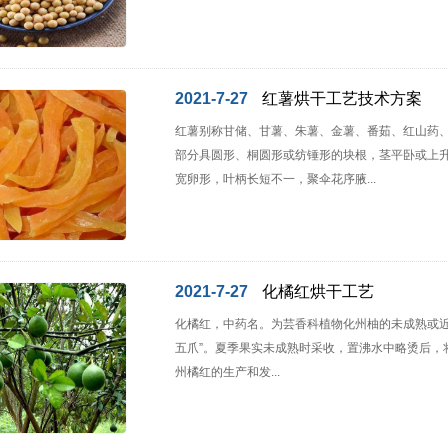
2021-7-27
红薯烘干工艺技术方案
红薯别称甘储、甘薯、朱薯、金薯、番茹、红山药
部分具圆形、桐圆形或纺锤形的块根，茎平卧或上
宽卵形，叶柄长短不一，聚伞花序腋...
2021-7-27
化橘红烘干工艺
化橘红，中药名。为芸香科植物化州柚的未成熟或近成
五爪”。夏季果实未成熟时采收，置沸水中略烫后，
州橘红的生产和发...