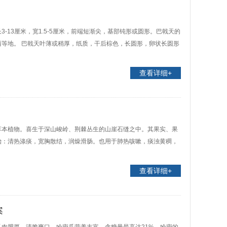
-13厘米，宽1.5-5厘米，前端短渐尖，基部钝形或圆形。巴戟天的
等地。 巴戟天叶薄或稍厚，纸质，干后棕色，长圆形，卵状长圆形
查看详细+
草本植物。喜生于深山峻岭、荆棘丛生的山崖石缝之中。其果实、果
治：清热涤痰，宽胸散结，润燥滑肠。也用于肺热咳嗽，痰浊黄稠，
查看详细+
案