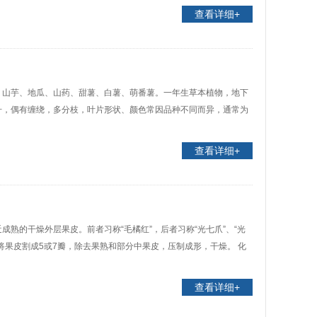
查看详细+
、山芋、地瓜、山药、甜薯、白薯、萌番薯。一年生草本植物，地下
升，偶有缠绕，多分枝，叶片形状、颜色常因品种不同而异，通常为
查看详细+
熟的干燥外层果皮。前者习称“毛橘红”，后者习称“光七爪”、“光
将果皮割成5或7瓣，除去果熟和部分中果皮，压制成形，干燥。 化
查看详细+