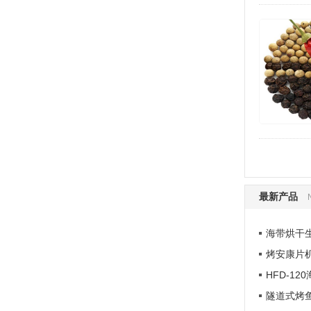
最新产品
海带烘干
烤安康片
HFD-1
隧道式烤