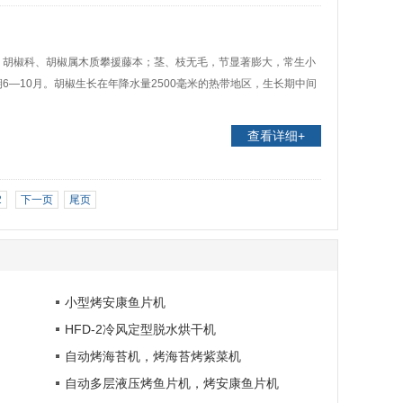
，胡椒科、胡椒属木质攀援藤本；茎、枝无毛，节显著膨大，常生小
—10月。胡椒生长在年降水量2500毫米的热带地区，生长期中间
查看详细+
2
下一页
尾页
小型烤安康鱼片机
HFD-2冷风定型脱水烘干机
自动烤海苔机，烤海苔烤紫菜机
自动多层液压烤鱼片机，烤安康鱼片机