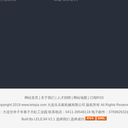
网站首页
|
关于我们
|
人才招聘
|
网站地图
|
订阅RSS
opyright 2019
www.lelejia.com
大连乐乐家机械有限公司 版权所有 All Rights Reserv
大连甘井子辛寨子天虹工业园 联系电话：0411-39548118 电子邮件：376982632@
Built By
LELEJIA V2.1
选择我们
选择成功