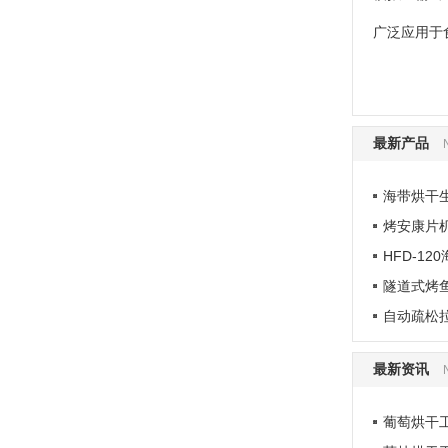
广泛应用于
最新产品
海带烘干
烤安康片
HFD-1
隧道式烤
自动疏松
最新资讯
葡萄烘干