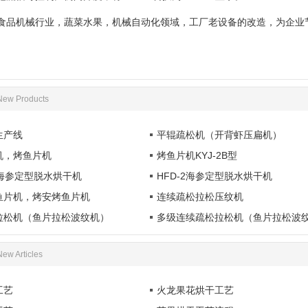
食品机械行业，蔬菜水果，机械自动化领域，工厂老设备的改造，为企业
New Products
生产线
平辊疏松机（开背虾压扁机）
机，烤鱼片机
烤鱼片机KYJ-2B型
20海参定型脱水烘干机
HFD-2海参定型脱水烘干机
鱼片机，烤安烤鱼片机
连续疏松拉松压纹机
拉松机（鱼片拉松波纹机）
多级连续疏松拉松机（鱼片拉松波
New Articles
工艺
火龙果花烘干工艺