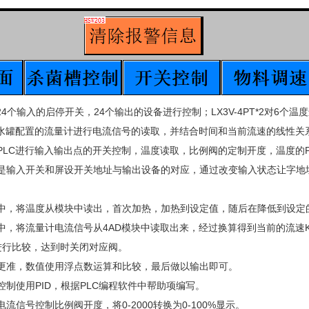
24个输入的启停开关，24个输出的设备进行控制；LX3V-4PT*2对6个
个水罐配置的流量计进行电流信号的读取，并结合时间和当前流速的线性关
PLC进行输入输出点的开关控制，温度读取，比例阀的定制开度，温度的P
是输入开关和屏设开关地址与输出设备的对应，通过改变输入状态让字地
中，将温度从模块中读出，首次加热，加热到设定值，随后在降低到设定
中，将流量计电流信号从4AD模块中读取出来，经过换算得到当前的流速K（m
进行比较，达到时关闭对应阀。
更准，数值使用浮点数运算和比较，最后做以输出即可。
控制使用PID，根据PLC编程软件中帮助项编写。
流信号控制比例阀开度，将0-2000转换为0-100%显示。